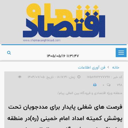
تغییر
۱۱:۳۱:۴۷ ۱۴۰۵/۰۵/۱۶
وضعیت
خانه
فن آوری اطلاعات
ناوبری
کد خبر : 1758972277797
زمان: ۱۸:۱۷:۴۱ - تاریخ: ۱۴۰۴/۰۷/۰۵
0
798
منطقه ویژه اقتصادی و فرودگاه بین المللی پیام/
فرصت های شغلی پایدار برای مددجویان تحت
پوشش كمیته امداد امام خمینی (ره)در منطقه