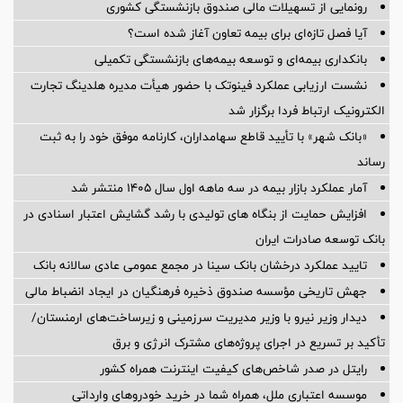
رونمایی از تسهیلات مالی صندوق بازنشستگی کشوری
آیا فصل تازه‌ای برای بیمه تعاون آغاز شده است؟
بانکداری بیمه‌ای و توسعه بیمه‌های بازنشستگی تکمیلی
نشست ارزیابی عملکرد فینوتک با حضور هیأت‌ مدیره هلدینگ تجارت
الکترونیک ارتباط فردا برگزار شد
«بانک شهر» با تأیید قاطع سهامداران، کارنامه موفق خود را به ثبت
رساند
آمار عملكرد بازار بیمه در سه ماهه اول سال 1405 منتشر شد
افزایش حمایت از بنگاه های تولیدی با رشد گشایش اعتبار اسنادی در
بانک توسعه صادرات ایران
تایید عملکرد درخشان بانک سینا در مجمع عمومی عادی سالانه بانک
جهش تاریخی مؤسسه صندوق ذخیره فرهنگیان در ایجاد انضباط مالی
دیدار وزیر نیرو با وزیر مدیریت سرزمینی و زیرساخت‌های ارمنستان/
تأکید بر تسریع در اجرای پروژه‌های مشترک انرژی و برق
رایتل در صدر شاخص‌های کیفیت اینترنت همراه کشور
موسسه اعتباری ملل، همراه شما در خرید خودروهای وارداتی