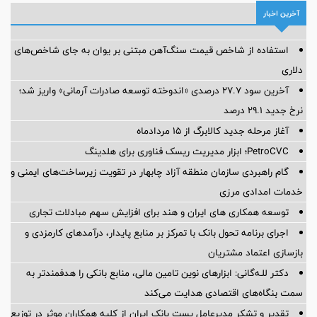
آخرین اخبار
استفاده از شاخص قیمت سنگ‌آهن مبتنی بر یوان به جای شاخص‌های
دلاری
آخرین سود ۲۷.۷ درصدی «اندوخته توسعه صادرات آرمانی» واریز شد؛
نرخ جدید ۲۹.۱ درصد
آغاز مرحله جدید کالابرگ از ۱۵ مردادماه
PetroCVC؛ ابزار مدیریت ریسک فناوری برای هلدینگ
گام راهبردی سازمان منطقه آزاد چابهار در تقویت زیرساخت‌های ایمنی و
خدمات امدادی مرزی
توسعه همکاری های ایران و هند برای افزایش سهم مبادلات تجاری
اجرای برنامه تحول بانک با تمرکز بر منابع پایدار، درآمدهای کارمزدی و
بازسازی اعتماد مشتریان
دکتر للـه‌گانی: ابزارهای نوین تامین مالی، منابع بانکی را هدفمندتر به
سمت بنگاه‌های اقتصادی هدایت می‌کند
تقدیر و تشکر مدیرعامل پست بانک ایران از کلیه همکاران موثر در توزیع