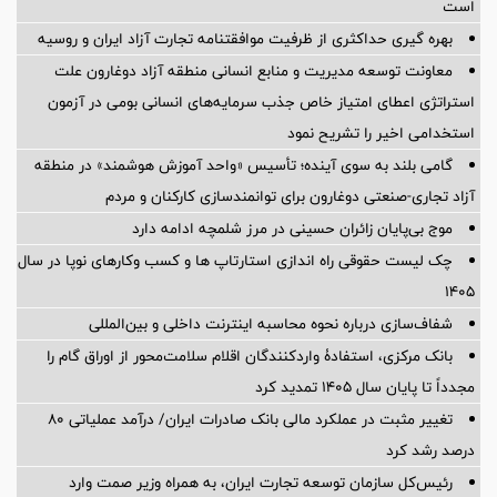
است
بهره گیری حداکثری از ظرفیت موافقتنامه تجارت آزاد ایران و روسیه
معاونت توسعه مدیریت و منابع انسانی منطقه آزاد دوغارون علت
استراتژی اعطای امتیاز خاص جذب سرمایه‌های انسانی بومی در آزمون
استخدامی اخیر را تشریح نمود
گامی بلند به سوی آینده؛ تأسیس «واحد آموزش هوشمند» در منطقه
آزاد تجاری-صنعتی دوغارون برای توانمندسازی کارکنان و مردم
موج بی‌پایان زائران حسینی در مرز شلمچه ادامه دارد
چک لیست حقوقی راه اندازی استارتاپ ها و کسب وکارهای نوپا در سال
۱۴۰۵
شفاف‌سازی درباره نحوه محاسبه اینترنت داخلی و بین‌المللی
بانک مرکزی، استفادۀ واردکنندگان اقلام سلامت‌محور از اوراق گام را
مجدداً تا پایان سال ۱۴۰۵ تمدید کرد
تغییر مثبت در عملکرد مالی بانک صادرات ایران/ درآمد عملیاتی 80
درصد رشد کرد
رئیس‌کل سازمان توسعه تجارت ایران، به همراه وزیر صمت وارد