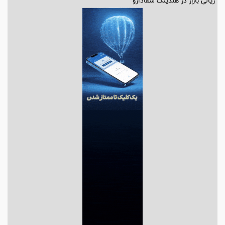
ریالی بازار در هلدینگ شفادارو