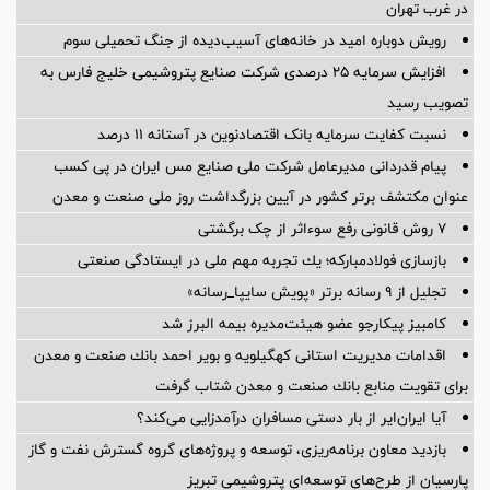
در غرب تهران
رویش دوباره امید در خانه‌های آسیب‌دیده از جنگ تحمیلی سوم
افزایش سرمایه ۲۵ درصدی شرکت صنایع پتروشیمی خلیج فارس به
تصویب رسید
نسبت کفایت سرمایه بانک اقتصادنوین در آستانه 11 درصد
پیام قدردانی مدیرعامل شرکت ملی صنایع مس ایران در پی کسب
عنوان مکتشف برتر کشور در آیین بزرگداشت روز ملی صنعت و معدن
۷ روش قانونی رفع سوء‌اثر از چک برگشتی
بازسازی فولادمباركه؛ یك تجربه مهم ملی در ایستادگی صنعتی
تجلیل از ۹ رسانه برتر «پویش سایپا_رسانه»
کامبیز پیکارجو عضو هیئت‌مدیره بيمه البرز شد
اقدامات مدیریت استانی كهگیلویه و بویر احمد بانك صنعت و معدن
برای تقویت منابع بانك صنعت و معدن شتاب گرفت
آیا ایران‌ایر از بار دستی مسافران درآمدزایی می‌کند؟
بازدید معاون برنامه‌ریزی، توسعه و پروژه‌های گروه گسترش نفت و گاز
پارسیان از طرح‌های توسعه‌ای پتروشیمی تبریز