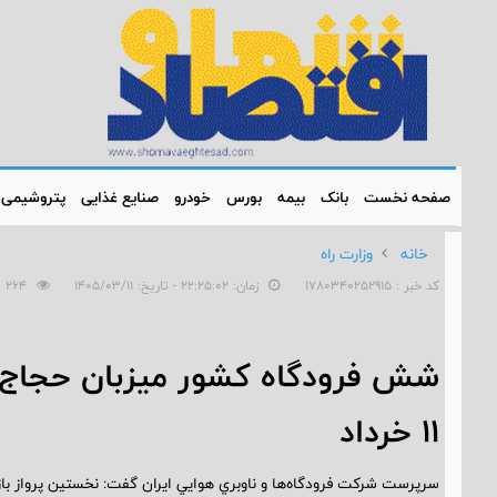
صفحه نخست
بانک
بیمه
بورس
خودرو
صنایع غذایی
پتروشیمی
خانه
وزارت راه
کد خبر : 1780340252915
زمان: ۲۲:۲۵:۰۲ - تاریخ: ۱۴۰۵/۰۳/۱۱
264
شش فرودگاه کشور ميزبان حجاج/ 
11 خرداد