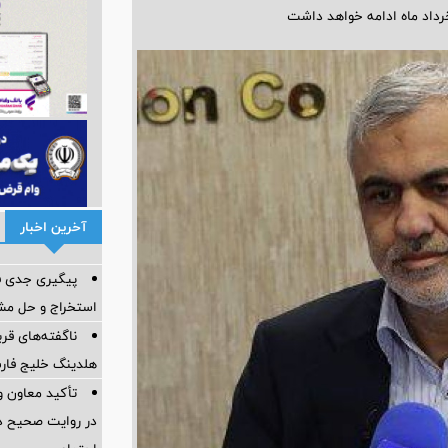
آخرین اخبار
پیگیری جدی فو
استخراج و حل مش
هلدینگ خلیج فا
تأکید معاون و
در روایت صحیح د