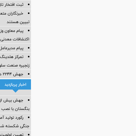
ثبت افتخار تا
خبرنگاران متع
تبیین هستند
پیام معاون وز
اکتشافات معدنی ک
پیام مدیرعامل
تمرکز هلدینگ 
زنجیره صنعت سلو
جهش ۲۲۴۴ درصدی صادرات شرکت کربن ایران
اخبار پربازدید
جهش بیش از س
بنگستان با نصب 
رکورد تولید آ
جنگی شکسته شد
تعیین اولویت‌