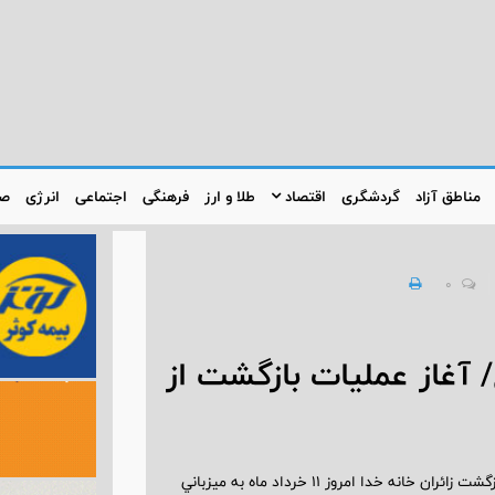
مناطق آزاد
گردشگری
اقتصاد
طلا و ارز
فرهنگی
اجتماعی
انرژی
صن
0
آغاز عمليات بازگشت از
سرپرست شرکت فرودگاه‌ها و ناوبري هوايي ايران گفت: نخستين پرواز بازگشت زائران خانه خدا امروز 11 خرداد ماه به ميزباني