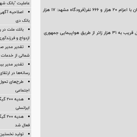
عاملیت "بانک شه
به گفته وی در عملیات رفت 90 پرواز از فرودگاه‌های مشهد و زاهدان با اعزام 20 هزار و 666 نفر(فرودگاه مشهد: 17 هزار
اصلاحیه آگهی 
بانک دی
بانك ملت در 
گفتنی است؛ با احتساب فرودگاه بین‌المللی امام خمینی(ره)، امسال قریب به 31 هزار زائر از طریق هواپیمایی جمهوری
ازدواج و فرزندآور
تقدیر مدیر ص
شمالی از خدمات 
تقدیر مدیر بیم
رسانه‌ها در ارتقا
طرح‌های تحول‌
اجتماعی
هدیه 
ایرانسلی
هدیه 
فعال شد