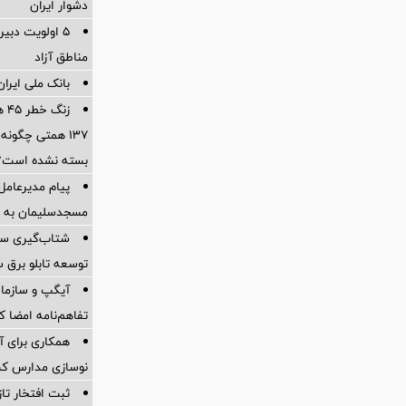
دشوار ایران
5 اولویت دبیر
مناطق آزاد
بانک ملی ایران؛
زن
۱۳۷ همتی چگون
بسته نشده است؟
پیام مدیرعام
مسجدسلیمان به م
شتاب‌گیری سرم
توسعه تابلو برق س
آیگپ و سازما
تفاهم‌نامه امضا ک
همکاری برای آ
نوسازی مدارس کشو
ثبت افتخار تا