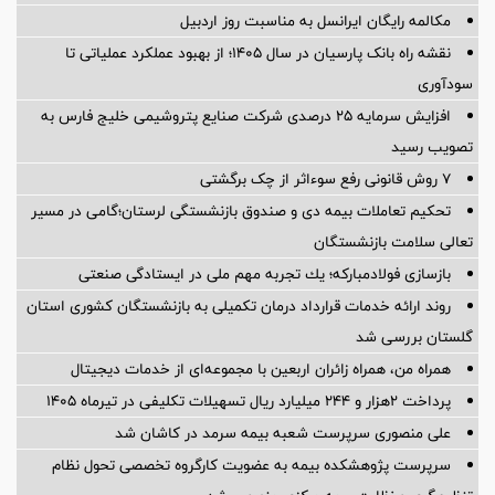
مکالمه رایگان ایرانسل به مناسبت روز اردبیل
نقشه راه بانک پارسیان در سال ۱۴۰۵؛ از بهبود عملکرد عملیاتی تا
سودآوری
افزایش سرمایه ۲۵ درصدی شرکت صنایع پتروشیمی خلیج فارس به
تصویب رسید
۷ روش قانونی رفع سوء‌اثر از چک برگشتی
تحکیم تعاملات بیمه دی و صندوق بازنشستگی لرستان؛گامی در مسیر
تعالی سلامت بازنشستگان
بازسازی فولادمباركه؛ یك تجربه مهم ملی در ایستادگی صنعتی
روند ارائه خدمات قرارداد درمان تکمیلی به بازنشستگان کشوری استان
گلستان بررسی شد
همراه من، همراه زائران اربعین با مجموعه‌ای از خدمات دیجیتال
پرداخت ۲هزار و ۲۴۴ میلیارد ریال تسهیلات تکلیفی در تیرماه ۱۴۰۵
علی منصوری سرپرست شعبه بیمه سرمد در کاشان شد
سرپرست پژوهشكده بیمه به عضویت كارگروه تخصصی تحول نظام