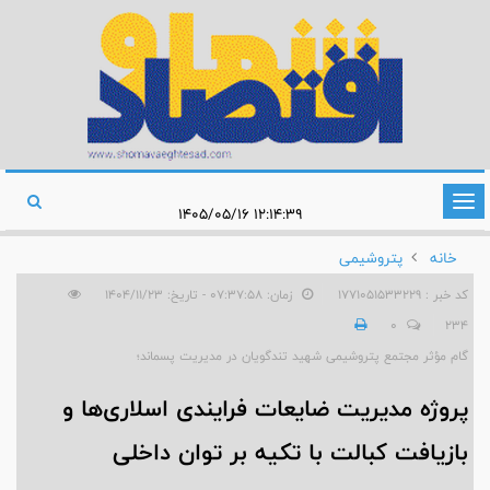
تغییر
۱۲:۱۴:۳۹ ۱۴۰۵/۰۵/۱۶
وضعیت
خانه
پتروشیمی
ناوبری
کد خبر : 1771051533229
زمان: ۰۷:۳۷:۵۸ - تاریخ: ۱۴۰۴/۱۱/۲۳
0
234
گام مؤثر مجتمع پتروشیمی شهید تندگویان در مدیریت پسماند؛
پروژه مدیریت ضایعات فرایندی اسلاری‌ها و
بازیافت کبالت با تکیه بر توان داخلی