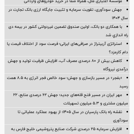
موسسه اعتباری ملل، همراه شما در خرید خودروهای وارداتی
جهش سودآوری، تقویت سرمایه و تثبیت جایگاه ارزی بانک تجارت در
سال ۱۴۰۴
با همکاری دو بانک، اولین صندوق تضمین غیردولتی کشور در بیمه دی
راه اندازي شد
استراتژی آربیتراژ در صرافی‌های ایرانی؛ فرصت سود از اختلاف قیمت یا
دام کارمزد؟
کاهش بیش از ۸۰ درصدی مصرف آب، افزایش ظرفیت تولید و جهش
درآمدی نیروگاه
«بفجر» در مسیر بازسازی و جهش؛ سود خالص فجر انرژی به ۸.۵ همت
رسید
مهر ایران در مسیر فتح قله‌های جدید؛ جهش ۶۲ درصدی منابع، ۲۲
میلیون مشتری و ۵.۳ میلیون تسهیلات
نقشه راه بانک پارسیان در سال ۱۴۰۵؛ از بهبود عملکرد عملیاتی تا
سودآوری
افزایش سرمایه ۲۵ درصدی شرکت صنایع پتروشیمی خلیج فارس به