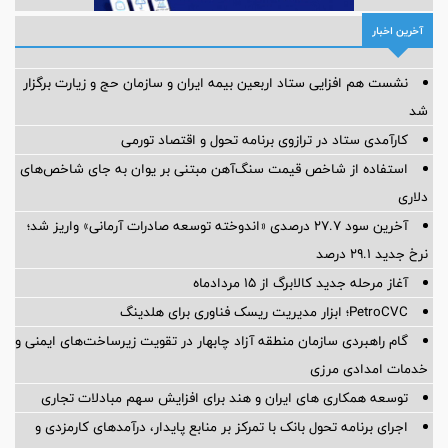
آخرین اخبار
نشست هم افزایی ستاد اربعین بیمه ایران و سازمان حج و زیارت برگزار
شد
کارآمدی ستاد در ترازوی برنامه تحول و اقتصاد تورمی
استفاده از شاخص قیمت سنگ‌آهن مبتنی بر یوان به جای شاخص‌های
دلاری
آخرین سود ۲۷.۷ درصدی «اندوخته توسعه صادرات آرمانی» واریز شد؛
نرخ جدید ۲۹.۱ درصد
آغاز مرحله جدید کالابرگ از ۱۵ مردادماه
PetroCVC؛ ابزار مدیریت ریسک فناوری برای هلدینگ
گام راهبردی سازمان منطقه آزاد چابهار در تقویت زیرساخت‌های ایمنی و
خدمات امدادی مرزی
توسعه همکاری های ایران و هند برای افزایش سهم مبادلات تجاری
اجرای برنامه تحول بانک با تمرکز بر منابع پایدار، درآمدهای کارمزدی و