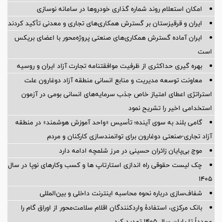
امکان استعلام روند شماره گذاری خودروها در سامانه نوسازی
ایران و قرقیزستان بر گسترش همکاری‌های تجاری و معدنی تأکید کردند
ایران آماده گسترش همکاری‌های صنعتی پروژه‌محور با اعضای بریکس
است
بهره گیری حداکثری از ظرفیت موافقتنامه تجارت آزاد ایران و روسیه
معاونت توسعه مدیریت و منابع انسانی منطقه آزاد دوغارون علت
استراتژی اعطای امتیاز خاص جذب سرمایه‌های انسانی بومی در آزمون
استخدامی اخیر را تشریح نمود
گامی بلند به سوی آینده؛ تأسیس «واحد آموزش هوشمند» در منطقه
آزاد تجاری-صنعتی دوغارون برای توانمندسازی کارکنان و مردم
موج بی‌پایان زائران حسینی در مرز شلمچه ادامه دارد
چک لیست حقوقی راه اندازی استارتاپ ها و کسب وکارهای نوپا در سال
۱۴۰۵
شفاف‌سازی درباره نحوه محاسبه اینترنت داخلی و بین‌المللی
بانک مرکزی، استفادۀ واردکنندگان اقلام سلامت‌محور از اوراق گام را
مجدداً تا پایان سال ۱۴۰۵ تمدید کرد