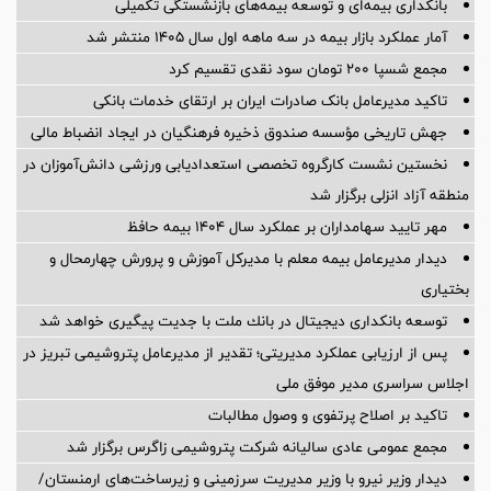
بانکداری بیمه‌ای و توسعه بیمه‌های بازنشستگی تکمیلی
آمار عملكرد بازار بیمه در سه ماهه اول سال 1405 منتشر شد
مجمع شسپا 200 تومان سود نقدی تقسیم کرد
تاکید مدیرعامل بانک صادرات ایران بر ارتقای خدمات بانکی
جهش تاریخی مؤسسه صندوق ذخیره فرهنگیان در ایجاد انضباط مالی
نخستین نشست كارگروه تخصصی استعدادیابی ورزشی دانش‌آموزان در
منطقه آزاد انزلی برگزار شد
مهر تایید سهامداران بر عملكرد سال ۱۴۰۴ بیمه حافظ
دیدار مدیرعامل بیمه معلم با مدیرکل آموزش و پرورش چهارمحال و
بختیاری
توسعه بانكداری دیجیتال در بانك ملت با جدیت پیگیری خواهد شد
پس از ارزیابی عملکرد مدیریتی؛ تقدیر از مدیرعامل پتروشیمی تبریز در
اجلاس سراسری مدیر موفق ملی
تاکید بر اصلاح پرتفوی و وصول مطالبات
مجمع عمومی عادی سالیانه شرکت پتروشیمی زاگرس برگزار شد
دیدار وزیر نیرو با وزیر مدیریت سرزمینی و زیرساخت‌های ارمنستان/