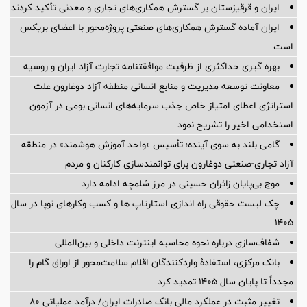
ایران و قرقیزستان بر گسترش همکاری‌های تجاری و معدنی تأکید کردند
ایران آماده گسترش همکاری‌های صنعتی پروژه‌محور با اعضای بریکس
است
بهره گیری حداکثری از ظرفیت موافقتنامه تجارت آزاد ایران و روسیه
معاونت توسعه مدیریت و منابع انسانی منطقه آزاد دوغارون علت
استراتژی اعطای امتیاز خاص جذب سرمایه‌های انسانی بومی در آزمون
استخدامی اخیر را تشریح نمود
گامی بلند به سوی آینده؛ تأسیس «واحد آموزش هوشمند» در منطقه
آزاد تجاری-صنعتی دوغارون برای توانمندسازی کارکنان و مردم
موج بی‌پایان زائران حسینی در مرز شلمچه ادامه دارد
چک لیست حقوقی راه اندازی استارتاپ ها و کسب وکارهای نوپا در سال
۱۴۰۵
شفاف‌سازی درباره نحوه محاسبه اینترنت داخلی و بین‌المللی
بانک مرکزی، استفادۀ واردکنندگان اقلام سلامت‌محور از اوراق گام را
مجدداً تا پایان سال ۱۴۰۵ تمدید کرد
تغییر مثبت در عملکرد مالی بانک صادرات ایران/ درآمد عملیاتی 80