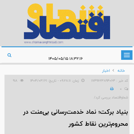
تغییر
۱۸:۳۲:۱۶ ۱۴۰۵/۰۵/۱۵
وضعیت
خانه
اخبار
ناوبری
کد خبر : 1749623894064
زمان: ۰۹:۲۸:۱۱ - تاریخ: ۱۴۰۴/۰۳/۲۱
918
0
شماواقتصاد بررسی کرد/
بنیاد برکت؛ نماد خدمت‌رسانی بی‌منت در
محروم‌ترین نقاط کشور