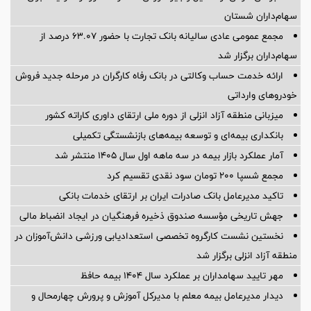
سهام‌داران شستان
مجمع عمومی عادی سالیانه بانک تجارت با حضور ۶۳.۰۷ درصد از
سهام‌داران برگزار شد
ارائه خدمت حساب وکالتی در بانک رفاه کارگران در مرحله جدید فروش
خودروهای وارداتی
میزبانی منطقه آزاد انزلی از دوره ملی ارتقای داوری كاراته كشور
بانکداری بیمه‌ای و توسعه بیمه‌های بازنشستگی تکمیلی
آمار عملكرد بازار بیمه در سه ماهه اول سال 1405 منتشر شد
مجمع شسپا 200 تومان سود نقدی تقسیم کرد
تاکید مدیرعامل بانک صادرات ایران بر ارتقای خدمات بانکی
جهش تاریخی مؤسسه صندوق ذخیره فرهنگیان در ایجاد انضباط مالی
نخستین نشست كارگروه تخصصی استعدادیابی ورزشی دانش‌آموزان در
منطقه آزاد انزلی برگزار شد
مهر تایید سهامداران بر عملكرد سال ۱۴۰۴ بیمه حافظ
دیدار مدیرعامل بیمه معلم با مدیرکل آموزش و پرورش چهارمحال و