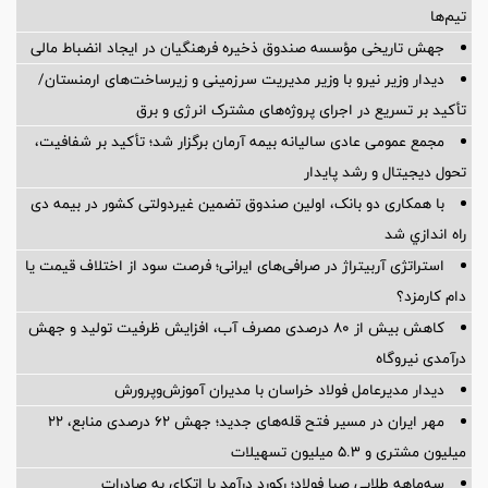
تیم‌ها
جهش تاریخی مؤسسه صندوق ذخیره فرهنگیان در ایجاد انضباط مالی
دیدار وزیر نیرو با وزیر مدیریت سرزمینی و زیرساخت‌های ارمنستان/
تأکید بر تسریع در اجرای پروژه‌های مشترک انرژی و برق
مجمع عمومی عادی سالیانه بیمه آرمان برگزار شد؛ تأکید بر شفافیت،
تحول دیجیتال و رشد پایدار
با همکاری دو بانک، اولین صندوق تضمین غیردولتی کشور در بیمه دی
راه اندازي شد
استراتژی آربیتراژ در صرافی‌های ایرانی؛ فرصت سود از اختلاف قیمت یا
دام کارمزد؟
کاهش بیش از ۸۰ درصدی مصرف آب، افزایش ظرفیت تولید و جهش
درآمدی نیروگاه
دیدار مدیرعامل فولاد خراسان با مدیران آموزش‌وپرورش
مهر ایران در مسیر فتح قله‌های جدید؛ جهش ۶۲ درصدی منابع، ۲۲
میلیون مشتری و ۵.۳ میلیون تسهیلات
سه‌ماهه طلایی صبا فولاد؛ رکورد درآمد با اتکای به صادرات