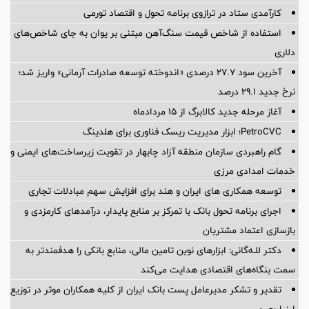
کارآمدی ستاد در ترازوی برنامه تحول و اقتصاد تورمی
استفاده از شاخص قیمت سنگ‌آهن مبتنی بر یوان به جای شاخص‌های
دلاری
آخرین سود ۲۷.۷ درصدی «اندوخته توسعه صادرات آرمانی» واریز شد؛
نرخ جدید ۲۹.۱ درصد
آغاز مرحله جدید کالابرگ از ۱۵ مردادماه
PetroCVC؛ ابزار مدیریت ریسک فناوری برای هلدینگ
گام راهبردی سازمان منطقه آزاد چابهار در تقویت زیرساخت‌های ایمنی و
خدمات امدادی مرزی
توسعه همکاری های ایران و هند برای افزایش سهم مبادلات تجاری
اجرای برنامه تحول بانک با تمرکز بر منابع پایدار، درآمدهای کارمزدی و
بازسازی اعتماد مشتریان
دکتر للـه‌گانی: ابزارهای نوین تامین مالی، منابع بانکی را هدفمندتر به
سمت بنگاه‌های اقتصادی هدایت می‌کند
تقدیر و تشکر مدیرعامل پست بانک ایران از کلیه همکاران موثر در توزیع
ارز اربعین