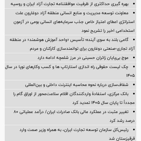
بهره گیری حداکثری از ظرفیت موافقتنامه تجارت آزاد ایران و روسیه
معاونت توسعه مدیریت و منابع انسانی منطقه آزاد دوغارون علت
استراتژی اعطای امتیاز خاص جذب سرمایه‌های انسانی بومی در آزمون
استخدامی اخیر را تشریح نمود
گامی بلند به سوی آینده؛ تأسیس «واحد آموزش هوشمند» در منطقه
آزاد تجاری-صنعتی دوغارون برای توانمندسازی کارکنان و مردم
موج بی‌پایان زائران حسینی در مرز شلمچه ادامه دارد
چک لیست حقوقی راه اندازی استارتاپ ها و کسب وکارهای نوپا در سال
۱۴۰۵
شفاف‌سازی درباره نحوه محاسبه اینترنت داخلی و بین‌المللی
بانک مرکزی، استفادۀ واردکنندگان اقلام سلامت‌محور از اوراق گام را
مجدداً تا پایان سال ۱۴۰۵ تمدید کرد
تغییر مثبت در عملکرد مالی بانک صادرات ایران/ درآمد عملیاتی 80
درصد رشد کرد
رئیس‌کل سازمان توسعه تجارت ایران، به همراه وزیر صمت وارد
قرقیزستان شد