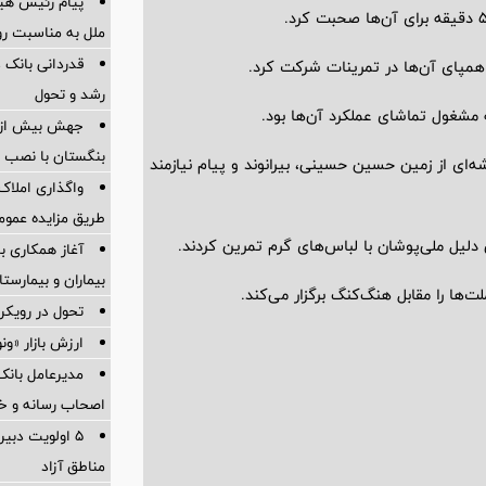
پیام رئیس هی
ملل به مناسبت روز
قدردانی بانک 
 همپای آن‌ها در تمرینات شرکت کرد.
رشد و تحول
ه مشغول تماشای عملکرد آن‌ها بود.
جهش بیش از س
بنگستان با نصب 
شه‌ای از زمین حسین حسینی، بیرانوند و پیام نیازمند
واگذاری املاک 
طریق مزایده عموم
لیل ملی‌پوشان با لباس‌های گرم تمرین کردند.
آغاز همکاری ب
بیماران و بیمارست
تحول در رویکر
ارزش بازار «ونوین» 100
مدیرعامل بانک 
اصحاب رسانه و خ
5 اولویت دبیر
مناطق آزاد