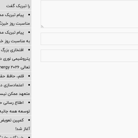
را تبریک گفت
پیام تبریک مد
مناسبت روز خبرنگ
پیام تبریک مد
به مناسبت روز خبر
افتخاری بزرگ 
پتروشیمی نوری در
تعالی WPC Energy 2026 قرار گرفت
قلم، حافظ حقی
اعتمادسازی در
متعهد ممکن نیس
اطلاع رسانی ح
توسعه همه جانبه
کمپین تعویض 
آغاز شد!
خبرنگار؛ روایت