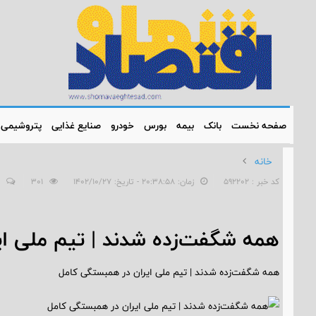
صفحه نخست
بانک
بیمه
بورس
خودرو
صنایع غذایی
پتروشیمی
خانه
کد خبر : 592202
زمان: ۲۰:۳۸:۵۸ - تاریخ: ۱۴۰۲/۱۰/۲۷
301
همه شگفت‌زده شدند | تیم ملی ا
همه شگفت‌زده شدند | تیم ملی ایران در همبستگی کامل