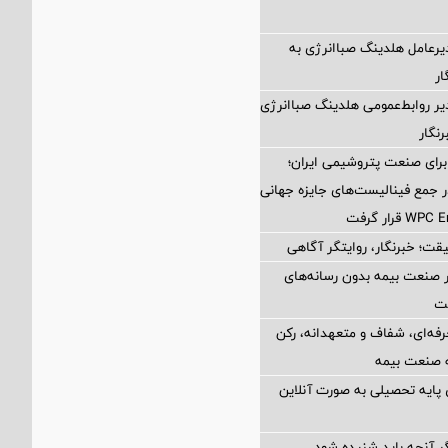
یرعامل هلدینگ صباانرژی به
ار
یر روابط‌عمومی هلدینگ صباانرژی
نگار
برای صنعت پتروشیمی ایران؛
 جمع فینالیست‌های جایزه جهانی
قت؛ خبرنگار، روایتگر آگاهی
 صنعت بیمه بدون رسانه‌های
ت
رفه‌ای، شفاف و متعهدانه، رکن
 صنعت بیمه
پایه تحصیلی به صورت آنلاین
گر آنچه باید شنیده شود