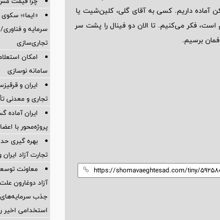
چرا قیمت مس دوباره و
د فردی نیست. ما یک تیم هستیم و خدا را شکر ۲۶ بازیکن آماده داریم. کسی به آقای گلی، کلین‌شیت یا
«ایما»؛ سکوی 
است، فکر می‌کنیم. تا الان دو فینال را پشت سر
سرمایه و فناوری/ 
فمان برسیم‌.
تجاری‌سازی
امکان استعلام
سامانه نوسازی
ایران و قرقیز
تجاری و معدنی تأ
ایران آماده 
پروژه‌محور با اع
بهره گیری حدا
تجارت آزاد ایران 
معاونت توسعه 
آزاد دوغارون علت
جذب سرمایه‌های ا
استخدامی اخیر را