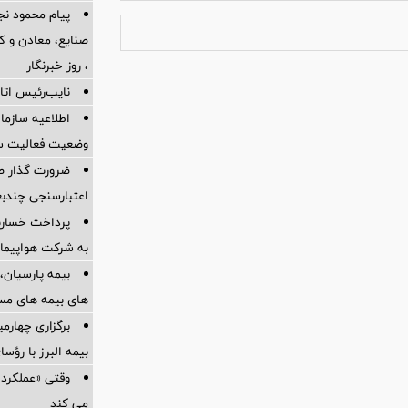
پیام محمود نج
، روز خبرنگار
نایب‌رئیس اتاق
اطلاعیه سازم
وضعیت فعالیت سام
ضرورت گذار ص
اعتبارسنجی چندب
به شرکت هواپیمای
بیمه پارسیان، 
های بیمه های مس
برگزاری چهار
بیمه البرز با رؤ
وقتی «عملکرد» 
می کند