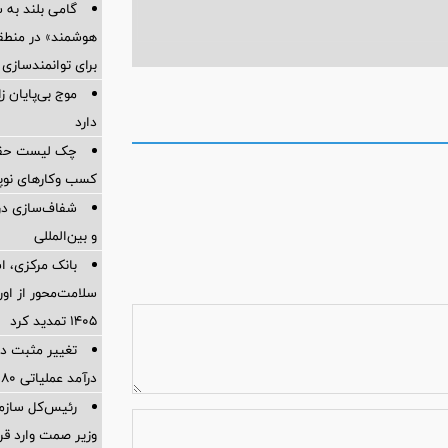
گامی بلند به
هوشمند» در منطقه
برای توانمندسازی 
موج بی‌پایان 
دارد
چک لیست حقوقی
کسب وکارهای نوپا در
شفاف‌سازی درب
و بین‌المللی
بانک مرکزی، اس
سلامت‌محور از اورا
۱۴۰۵ تمدید کرد
تغییر مثبت در
درآمد عملیاتی 80 درصد رشد کرد
رئیس‌کل سازما
وزیر صمت وارد ق