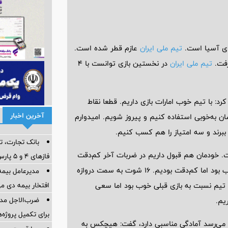
ای آسیا است.
تیم ملی ایران
عازم قطر شده است.
رفت.
تیم ملی ایران
در نخستین بازی توانست با 4
د: با تیم خوب امارات بازی داریم. قطعا نقاط
آخرین اخبار
ان به‌خوبی استفاده کنیم و پیروز شویم. امیدوارم
 ببرند و سه امتیاز را هم کسب کنیم.
بانک تجارت، تأ
ت. خودمان هم قبول داریم در ضربات آخر کم‌دقت
فازهای ۴ و ۵ پارس جنوبی
بودیم. نزدیک ۷۰ درصد مالکیت توپ داشتیم، شرایطمان خیلی خوب بود اما کم‌دقت بودیم. ۱۶ شوت به سمت دروازه
مدیرعامل بیمه
افتخار بیمه دی م
 تیم نسبت به بازی قبلی خوب بود اما سعی
ضرب‌الاجل مدی
یم.
برای تكمیل پروژه‌
ر می‌رسد آمادگی مناسبی دارد، گفت: هیچکس به