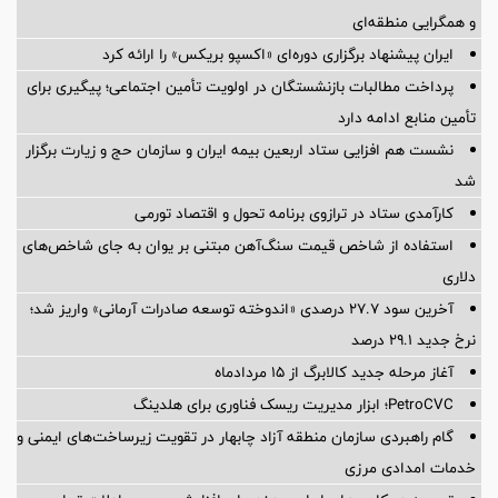
و همگرایی منطقه‌ای
ایران پیشنهاد برگزاری دوره‌ای «اکسپو بریکس» را ارائه کرد
پرداخت مطالبات بازنشستگان در اولویت تأمین اجتماعی؛ پیگیری برای
تأمین منابع ادامه دارد
نشست هم افزایی ستاد اربعین بیمه ایران و سازمان حج و زیارت برگزار
شد
کارآمدی ستاد در ترازوی برنامه تحول و اقتصاد تورمی
استفاده از شاخص قیمت سنگ‌آهن مبتنی بر یوان به جای شاخص‌های
دلاری
آخرین سود ۲۷.۷ درصدی «اندوخته توسعه صادرات آرمانی» واریز شد؛
نرخ جدید ۲۹.۱ درصد
آغاز مرحله جدید کالابرگ از ۱۵ مردادماه
PetroCVC؛ ابزار مدیریت ریسک فناوری برای هلدینگ
گام راهبردی سازمان منطقه آزاد چابهار در تقویت زیرساخت‌های ایمنی و
خدمات امدادی مرزی