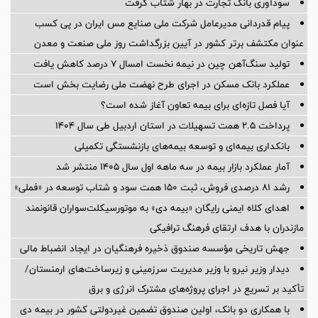
سودآوری بانک تجارت در بهار شتاب گرفت
پیام قدردانی مدیرعامل شرکت ملی صنایع مس ایران در پی کسب
عنوان مکتشف برتر کشور در آیین بزرگداشت روز ملی صنعت و معدن
تولید سنگ‌آهن چین در نیمه نخست امسال ۷ درصد کاهش یافت
عملکرد بانک مسکن در اجرای طرح نهضت ملی رضایت بخش است
آیا فصل تازه‌ای برای بیمه تعاون آغاز شده است؟
پرداخت ۲.۵ همت تسهیلات در استان اردبیل طی سال ۱۴۰۴
بانکداری بیمه‌ای و توسعه بیمه‌های بازنشستگی تکمیلی
آمار عملكرد بازار بیمه در سه ماهه اول سال 1405 منتشر شد
رشد ۸۱ درصدی فروش، ثبت ۱۵۰ همت سود و شتاب توسعه در «فملی»
اهدای کلاه ایمنی رایگان «بیمه دی» به موتورسیکلت‌سواران قانونمند
مازندران با هدف ارتقای فرهنگ ترافیکی
جهش تاریخی مؤسسه صندوق ذخیره فرهنگیان در ایجاد انضباط مالی
دیدار وزیر نیرو با وزیر مدیریت سرزمینی و زیرساخت‌های ارمنستان/
تأکید بر تسریع در اجرای پروژه‌های مشترک انرژی و برق
با همکاری دو بانک، اولین صندوق تضمین غیردولتی کشور در بیمه دی