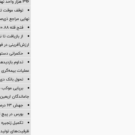
۳۹۶ هزار واحد نهضت ملی توسط بانک مسکن
توقف موقت تعر
نهایی مراجع ذی‌صل
فتح قله ۱۰.۸۸ میلیون تنی تولید در سال ۱۴۰۴
ارزش‌آفرینی در فو
حکمرانی دستور
تداوم بازدیدها
عملیات بیمه‌گری ا
تحول بانک دی 
برپایی موکب ب
جاماندگان اربعین
جهش ۶۳ درصدی پرتفوی بیمه آسیا
بورس در پیچ 
تکمیل زنجیره 
ظرفیت‌های تولید