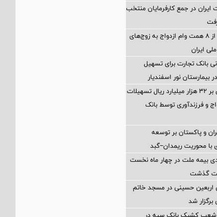
ایران در جمع کارفرمایان منتخب
پرداخت بیش از ۸ همت وام ازدواج به زوج‌های
لی ایران
ی بانک تجارت برای تسهیل
 بیمارستان نور اسفندیار
پرداخت افزون بر 32 هزار میلیارد ریال تسهیلات
ج و فرزندآوری توسط بانک
ران و پاکستان بر توسعه
 با محوریت ریمدان–گبد
ی بیمه ملت در چهار ماه نخست
 اربعین حسینی در مسجد خاتم
 برگزار شد
 شعب کشیک بانک سپه در