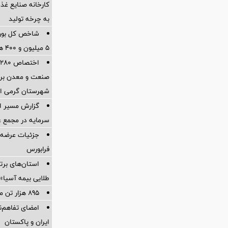
کارخانه صنایع غذ
به چرخه تولید
شاخص کل بورس 
۵ میلیون و ۴۰۰ هزار واحد فراتر رفت
ا
صنعت و معدن برا
شهرستان گرمی اس
گزارش مسیر اح
سرمایه در مجمع 
جزئیات عرضه ع
فرابورس
استان‌های برت
طلایی بیمه آسیا»
895 هزار تن محصول روی میز فروش می رود
امضای تفاهم‌ن
ایران و پاکستان