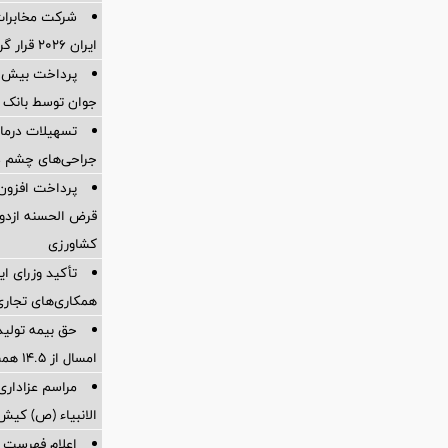
شرکت مخابرات 
ایران ۲۰۲۶ قرار گرفت
جوان توسط بانک م
تسهیلات درمان
جراحی‌های چشم در
قرض الحسنه ازدوا
کشاورزی
تأکید وزرای ای
همکاری‌های تجاری
حق بیمه تولید
امسال از 14.5 همت گذشت
مراسم عزاداری
‌الانبیاء (ص) کیش
اعلام فهرست