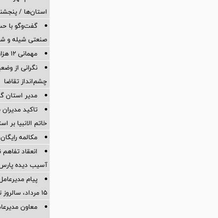
استان‌ها / پنجشنب
گفت‌وگو با حس
صنعتی شیله و شر
مهمانی ۱۲ هزار نفری بانک صادرات ایران
نگرانی از وضع
چشم‌انداز تقاضا
مدیر استان گ
تاکید مدیران ب
خاتم الانبیا بر اس
مکالمه رایگان 
انعقاد تفاهم ن
آسیب دیده پارس 
پیام مدیرعامل
15 مرداد، سالروز تأسیس بانک
معاون مدیرعامل