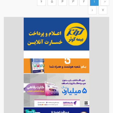
6
5
4
3
2
1
‹
›
7