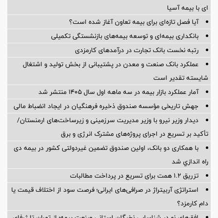
ای با بیمه آسیا
آیا فصل تازه‌ای برای بیمه تعاون آغاز شده است؟
بانکداری بیمه‌ای و توسعه بیمه‌های بازنشستگی تکمیلی
رتبه نخست بانک تجارت در درآمدهای کارمزدی
عملکرد بانک صنعت و معدن در پشتیبانی از بخش تولید و اشتغال
شایسته تقدیر است
آمار عملكرد بازار بیمه در سه ماهه اول سال 1405 منتشر شد
جهش تاریخی مؤسسه صندوق ذخیره فرهنگیان در ایجاد انضباط مالی
دیدار وزیر نیرو با وزیر مدیریت سرزمینی و زیرساخت‌های ارمنستان/
تأکید بر تسریع در اجرای پروژه‌های مشترک انرژی و برق
با همکاری دو بانک، اولین صندوق تضمین غیردولتی کشور در بیمه دی
راه اندازي شد
تزریق ۱.۲ همت برای تسریع در پرداخت مطالبات
استراتژی آربیتراژ در صرافی‌های ایرانی؛ فرصت سود از اختلاف قیمت یا
دام کارمزد؟
افق‌های نو در شناسایی نخبگان استانی صنعت بیمه؛ از تهران تا ژرفای