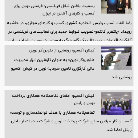
رسمیت یافتن شغل فریلنسی: فرصتی نوین برای
کسب و کارهای آنلاین در ایران
رضا الفت نسب، رئیس اتحادیه کشوری کسب و کارهای مجازی، در حاشیه
رویداد «پلتفرم کانتمو»تصویب ضوابط جدید برای فعالیت‌های فریلنسی در
کارگروه اقتصادی دیجیتال، یک گام بزرگ به سوی به رسمیت شناختن این
نوع شغل‌ها در کشور است. این تصمیم به افراد این امکان را می‌دهد که
کیش اکسپو؛ رونمایی از نئوبروکر نوین
بدون نیاز به حضور فیزیکی و از هر نقطه‌ای از کشور به فعالیت‌های خود
«نئوبروکر نوین» به عنوان تازه‌ترین ابزار مدیریت
ادامه دهند.
مالی کارگزاری تامین سرمایه نوین در کیش اکسپو
رونمایی شد
کیش اکسپو؛ امضای تفاهمنامه همکاری پرداخت
نوین و رایتل
تفاهم‌نامه همکاری با هدف توانمندسازی و توسعه
کسب و کار طرفین میان شرکت پرداخت نوین و شرکت خدمات ارتباطی
رایتل امضا شد.