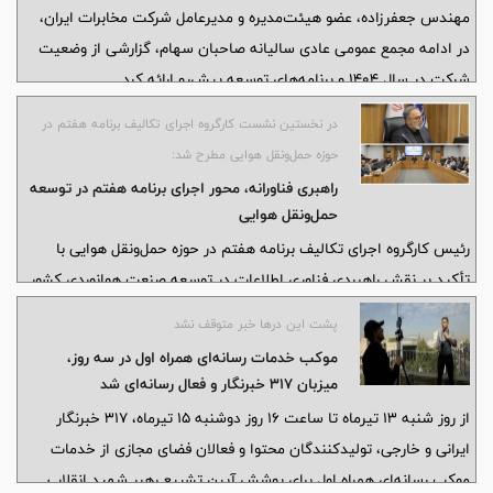
تصویب شد
مهندس جعفرزاده، عضو هیئت‌مدیره و مدیرعامل شرکت مخابرات ایران،
در ادامه مجمع عمومی عادی سالیانه صاحبان سهام، گزارشی از وضعیت
شرکت در سال ۱۴۰۴ و برنامه‌های توسعه پیش‌رو ارائه کرد.
در نخستین نشست کارگروه اجرای تکالیف برنامه هفتم در
حوزه حمل‌ونقل هوایی مطرح شد:
راهبری فناورانه، محور اجرای برنامه هفتم در توسعه
حمل‌ونقل هوایی
رئیس کارگروه اجرای تکالیف برنامه هفتم در حوزه حمل‌ونقل هوایی با
تأکید بر نقش راهبردی فناوری اطلاعات در توسعه صنعت هوانوردی کشور
گفت: استقرار این کارگروه در وزارت ارتباطات و فناوری اطلاعات، فرصت
پشت این درها خبر متوقف نشد
مناسبی برای بهره‌گیری از ظرفیت‌های فناوری و نوآوری در اجرای تکالیف
موکب خدمات رسانه‌ای همراه اول در سه روز،
برنامه هفتم و توسعه حمل‌ونقل هوایی کشور فراهم کرده است.
میزبان ۳۱۷ خبرنگار و فعال رسانه‌ای شد
از روز شنبه ۱۳ تیرماه تا ساعت ۱۶ روز دوشنبه ۱۵ تیرماه، ۳۱۷ خبرنگار
ایرانی و خارجی، تولیدکنندگان محتوا و فعالان فضای مجازی از خدمات
موکب رسانه‌ای همراه اول برای پوشش آیین تشییع رهبر شهید انقلاب