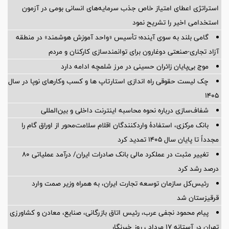
استراتژی اعطای امتیاز خاص جذب سرمایه‌های انسانی بومی در آزمون
استخدامی اخیر را تشریح نمود
گامی بلند به سوی آینده؛ تأسیس «واحد آموزش هوشمند» در منطقه
آزاد تجاری-صنعتی دوغارون برای توانمندسازی کارکنان و مردم
موج بی‌پایان زائران حسینی در مرز شلمچه ادامه دارد
چک لیست حقوقی راه اندازی استارتاپ ها و کسب وکارهای نوپا در سال
۱۴۰۵
شفاف‌سازی درباره نحوه محاسبه اینترنت داخلی و بین‌المللی
بانک مرکزی، استفادۀ واردکنندگان اقلام سلامت‌محور از اوراق گام را
مجدداً تا پایان سال ۱۴۰۵ تمدید کرد
تغییر مثبت در عملکرد مالی بانک صادرات ایران/ درآمد عملیاتی 80
درصد رشد کرد
رئیس‌کل سازمان توسعه تجارت ایران، به همراه وزیر صمت وارد
قرقیزستان شد
پیام محمود نجفی عرب، رئیس اتاق بازرگانی، صنایع، معادن و کشاورزی
تهران در آستانه 17 مرداد ، روز خبرنگار