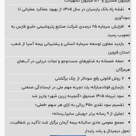
میلیون مشتری و ۵.۳ میلیون تسهیلات
نقشه راه بانک پارسیان در سال ۱۴۰۵؛ از بهبود عملکرد عملیاتی تا
سودآوری
افزایش سرمایه ۲۵ درصدی شرکت صنایع پتروشیمی خلیج فارس به
تصویب رسید
بازدید معاون توسعه سرمایه انسانی و پشتیبانی بیمه آسیا از شعب
استان قزوین
حمله خصمانه به شناورهای جست‌وجو و نجات دریایی در آب‌های
هرمزگان
۷ روش قانونی رفع سوء‌اثر از چک برگشتی
بازسازی فولادمباركه؛ یك تجربه مهم ملی در ایستادگی صنعتی
سود تیرماه ۱۴۰۵ صندوق «گنجینه زرین شهر» واریز شد
تقسیم سود نقدی ۴۵۰ ریالی به ازای هر سهم «فملی»
تجلیل از ۹ رسانه برتر «پویش سایپا_رسانه»
مجمع عمومی عادی سالیانه بیمه آرمان برگزار شد؛ تأکید بر شفافیت،
تحول دیجیتال و رشد پایدار