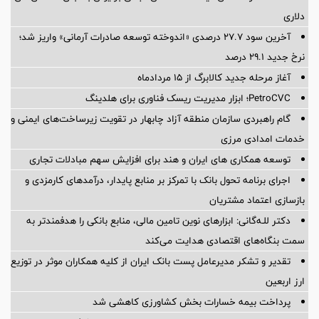
دلاری
آخرین سود ۲۷.۷ درصدی «اندوخته توسعه صادرات آرمانی» واریز شد؛
نرخ جدید ۲۹.۱ درصد
آغاز مرحله جدید کالابرگ از ۱۵ مردادماه
PetroCVC؛ ابزار مدیریت ریسک فناوری برای هلدینگ
گام راهبردی سازمان منطقه آزاد چابهار در تقویت زیرساخت‌های ایمنی و
خدمات امدادی مرزی
توسعه همکاری های ایران و هند برای افزایش سهم مبادلات تجاری
اجرای برنامه تحول بانک با تمرکز بر منابع پایدار، درآمدهای کارمزدی و
بازسازی اعتماد مشتریان
دکتر للـه‌گانی: ابزارهای نوین تامین مالی، منابع بانکی را هدفمندتر به
سمت بنگاه‌های اقتصادی هدایت می‌کند
تقدیر و تشکر مدیرعامل پست بانک ایران از کلیه همکاران موثر در توزیع
ارز اربعین
پرداخت بیمه خسارات بخش کشاورزی کاهشی شد