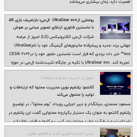
اهمیت دارد، زمان بیشتری می‌بخشد
رونمایی ازUltraGear evo ال‌جی؛ بازتعریف بازی 5K
با نخستین فناوری ارتقای تصویر مبتنی بر هوش
مصنوعی در جهان/گسترش مرزهای بازی با وضوح‌بالا
شرکت ال‌جی الکترونیکس (LG) امروز از عرضه
با مجموعه‌ای جدید شامل نمایشگرهای
جهانی برند جدید و پیشرفته مانیتورهای گیمینگ خود با نامUltraGear
OLED،MiniLED نسل جدید و مدل‌های فوق‌عریض
evo™ خبر داد؛ برندی که قرار است نخستین حضور خود را درCES® 2026
تجربه کند. UltraGear evo با تکیه بر جایگاه تثبیت‌شده ال‌جی در حوزه
نمایشگرهای گیمینگ 5K و 5K2K، مرزهای بازی با وضوح‌بالا را گسترش
تحولی در مدیریت محتوا و ارتباطات/
می‌دهد و با ارائه مجموعه‌ای از مانیتورهای 5K و بالاتر در قالب‌های
کانتمو: پلتفرم نوین مدیریت محتوا که ارتباطات و
OLED،MiniLED نسل جدید و فوق‌عریض، ترکیبی از وضوح بسیار بالا،
تولید را متحول می‌کند
سرعت و غوطه‌وری را در قالب‌های متنوع فراهم می‌کند. نخستین سری
مسعود محمدی، بنیانگذار و دبیر اجرایی رویداد “بوم محتوا”، در توضیح
UltraGear evo شامل سه مدل پرچم‌دار 39GX950B، 27GM950B و
پلتفرم کانتمو به عنوان یک دستیار یکپارچه محتوایی گفت این پلتفرم در
52G930B است که همگی بر پایه‌ای مشترک از برتری در وضوح تصویر
راستای تسهیل فرآیند تولید محتوا برای کسب و کارها و افراد، راه‌اندازی
شکل گرفته‌اند.
شده است.
رئیس اتحادیه کشوری کسب و کارهای مجازی: