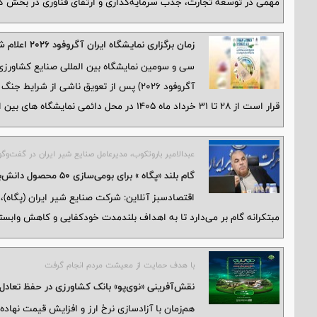
مهمی در توسعه تجارت، جذب سرمایه‌گذاری و ارتقای فناوری در بخش کش
زمان برگزاری نمایشگاه ایران آگروفود ۲۰۲۶ اعلام شد + پوستر
سی و سومین نمایشگاه بین المللی صنایع کشاورزی،
آگروفود ۲۰۲۶) پس از تعویق ناشی از شرا
قرار است از ۲۸ تا ۳۱ خرداد ماه ۱۴۰۵ در محل دائمی نمایشگاه های بین المللی تهران برگزار شود.
عبدالامیر باروتکوب، مدیرعامل صنایع شیر ایران در گفت‌و‌گو
گام بلند «پگاه » برای بومی‌سازی 50 محصول دانش‌بنیان برداشته شد
اقتصادسبز آنلاین: شرکت صنایع شیر ایران (پگاه)
مبتکرانه گام بر می‌دارد تا به اهداف بلندمدت خودکفایی و کاهش وابس
با هدف حمایت از معیشت مردم انجام گرفت
نقش‌آفرینی «نوی‌پو» بانک کشاورزی در حفظ تعادل تو
هم‌زمان با آزادسازی نرخ ارز و افزایش قیمت نهاده