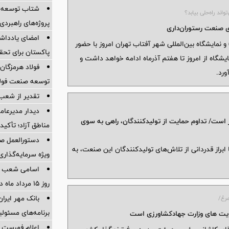
شتاب توسعه ز
ند راه‌حلی بیابد؟
پروژه‌های راهبردی
 صنعت رستوران‌داری
امضای یادداشت
 نمایشگاه بین‌المللی شهر آفتاب تهران امروز با حضور
پاکستان برای تحقق تجارت ۱۰
شگاه از امروز تا هفتم آذرماه ادامه خواهد داشت و
فولاد هرمزگان 
ورد.
توسعه صنعت فولاد
تقدیر از شعب
دیدار مدیرعامل
ست/ تداوم حمایت از تولیدکنندگان، راهی به سوی
مناطق آزاد؛ تأکی
دستورالعمل صد
ابراز قدردانی از تلاش‌های تولیدکنندگان این صنعت، به
ویژه سرمایه‌گذاری
اسامی شعب ک
روز 15 مرداد ماه در استانها
رغ/
برنامه‌های مسئو
ت های وزارت جهادکشاورزی است
اعلام فهرست ش