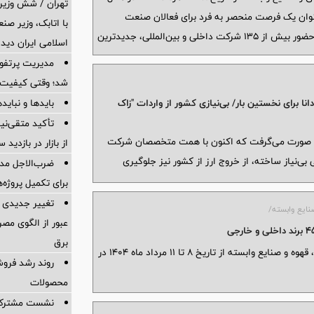
تهران / شش وزیر 
ه عنوان یک فرصت منحصر به فرد برای فعالان صنعت
با اتابک، وزیر ص
نوشیدنی، به بررسی چالش‌ها و فرصت‌های موجود در بازار می‌پردازد و با حضور بیش از ۱۳۵ شرکت داخلی و بین‌المللی، جدیدترین
اسلامی ایران دیدا
مدیریت پرتفوی 
شد؛ وقتی کیفیت، 
بایدها و نبایدهای 
ا برای نخستین بار/ بی‌نیازی کشور از واردات "زاک
تأکید متقی‌نی
‌ای 2 برابری از شرکت‌های خارجی صورت می‌گرفت که اکنون با همت متخصصان شرکت
از بازار در بازدی
 بی‌نیاز ساخته، از خروج ارز از کشور نیز جلوگیری
ضرب‌الاجل مدی
برای تكمیل پروژه‌
تغییر جدیدی 
نایع وابسته/
عبور از الگوی مصر
برق
دوازدهمین نمایشگاه بین المللی نوشیدنی ها، چای، قهوه و صنایع وابسته از تاریخ ۸ تا ۱۱ مرداد ماه ۱۴۰۴ در
روند رشد فروش
محصولات
نشست مشترک ک