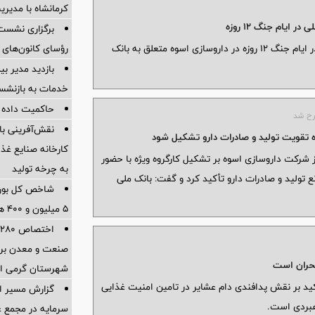
کرمانشاه با مدیر
 ایام جنگ 12 روزه
برگزاری نشست
رؤسای کانون‌های 
آمپول تزریقی "ویتامین B6" و آمپول "فاموتیدین" در ایام جنگ 12 روزه در داروسازی اسوه متعلق به بانک
بازدید مدیر بی
خدمات به بازنشس
حاکمیت داده و
رح شد
نقش‌آفرینی ب
ژه تقویت تولید و صادرات دارو تشکیل شود
کارخانه صنایع غذ
از شرکت داروسازی اسوه بر تشکیل کارگروه ویژه با حضور
به چرخه تولید
ع تولید و صادرات دارو تأکید کرد و گفت: بانک ملی
شاخص کل بورس 
۵ میلیون و ۴۰۰ هزار واحد فراتر رفت
ا
صنعت و معدن برا
بحران است
شهرستان گرمی اس
اکید بر نقش پدافندی دام عشایر در تامین امنیت غذایی
گزارش مسیر اح
هبردی است.
سرمایه در مجمع 