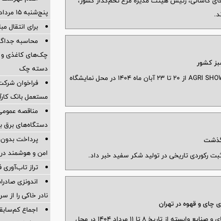
قای کاشانی، رئیس هیئت مدیره مرغ تخم‌گذار کشور،
پنج‌شنبه 15 مرداد ماه 1405
د.
برای انتقال مب
چک‌های کاغذی و 
دسته چک
هفدهمین نمایشگاه جامع کشاورزی کرمان 2025 AGRI SHOW از ۲۰ تا ۲۳ آبان ماه ۱۴۰۴ در محل نمایشگاه
فراخوان شرکت 
مستعمل بانک کارآ
مناقصه عمومی 
دستگاه‌های برق بدون
پرداخت بدون کا
امن و هوشمند در
بت رکوردی تاریخی در تولید شکر سفید خبر داد.
تراز تاب‌آوری ف
اندونزی صادر
نادر خاکی را از س
ی چای و قهوه در تهران
اجماع کم‌سابقه
دوازدهمین نمایشگاه بین‌المللی نوشیدنی، قهوه، چای و صنایع وابسته از تاریخ ۸ تا ۱۱ مرداد ۱۴۰۴ در محل