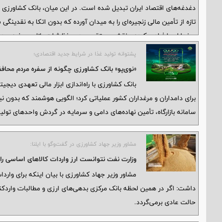
دغدغه‌های اقتصاد ایران تبدیل شده است. در این میان، بانک کشاورزی با ر
تازه از تأمین مالی زنجیره‌ای را به میدان آورده که بدون اتکا به نقدینگ
مرغداران را فراهم کرده و نقش مستقیمی در حفظ ثبات بازار و سفره مردم 
پشتوانه تولید غذا در شرایط جدید اقتصادی؛
«نوی‌پو» بانک کشاورزی چگونه از سفره مردم محاف
بانک کشاورزی با راه‌اندازی ابزار مالی تعهدی دیجیتا
برای دامداران و مرغداران کشور عملیاتی کرد؛ الگویی هوشمند که بدون نیا
سامانه بازارگاه، تأمین نهاده‌های دامی و سرمایه در گردش واحدهای تولی
مشاور وزیر جهاد کشاورزی در گفت‌وگو با ایلنا:
وزارت نفت نتوانست ارز واردات کالاهای اساسی را بپردازد/ ٢٠ فروند کشتی منتظر
مشاور وزیر جهاد کشاورزی با بیان اینکه برای وار
داشت: اگر در همین لحظه بانک مرکزی بدهی‌های ارزی و مطالبات واردکنند
حالت عادی برمی‌گردد.