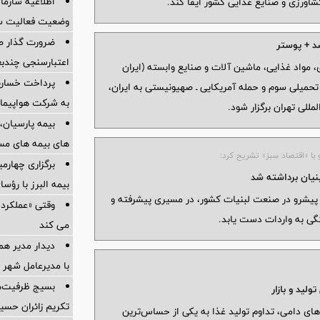
اطلاعیه سازم
اورزی و صنایع غذایی کشور ایفا کند.
وضعیت فعالیت سام
ضرورت گذار ص
اعتبارسنجی چندب
 مواد غذایی، ماشین آلات و صنایع وابسته (ایران
یط جنگ تحمیلی سوم و حمله آمریکایی ـ صهیونیستی به ایران،
به شرکت هواپیمای
بیمه پارسیان، 
های بیمه های مس
 با «اقتصاد سبز» تشریح کرد:
برگزاری چهار
بیمه البرز با رؤ
، پیشرو در صنعت لبنیات کشور، در مسیری پیشرفته و
وقتی «عملکرد» 
تگی به واردات دست یابد.
می کند
دیدار مدیر هم
با مدیرعامل شهر 
بسیج ظرفیت‌ها
لید و بازار
تکریم زائران حسی
‌های دامی، تداوم تولید غذا به یکی از حساس‌ترین