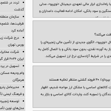
تردد در شلمچه 
اه‌اندازی ابزار مالی تعهدی دیجیتال «نوی‌پو»، مدلی
گذشت
ی سنگین و سود بانکی، امکان ادامه فعالیت دامداران و
سازمان منطقه 
ایفا می‌کند.
ظرفیت‌ها، شلمچه را
آماده کرد
ظت می‌کند؟
درج شرکت زیست
ل «نوی‌پو»، الگوی جدیدی از تأمین مالی زنجیره‌ای را
بورس تهران
ز به آورده نقدی، بدون سود بانکی و با اتصال کامل به
شرکت مخابرات 
دی را در شرایط آزادسازی نرخ ارز تسهیل می‌کند.
ایران ۲۰۲۶ قرار گرفت
وام ودیعه مسکن 
 تخلیه هستند
هرمزگان
مدیرعامل پترو
دات کالاهای اساسی با مشکل ارز مواجه شدیم، اظهار
و فرهنگ ایمنی تأ
گان را تسویه کند، واردات کالای اساسی و بازار به
توسعه زنجیره
مدل‌های نوین تأم