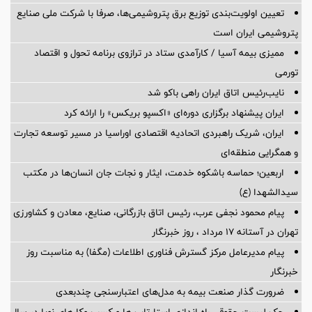
تعیین اولویت‌بندی توزیع برق پتروشیمی‌ها، صرفا با شرکت ملی صنایع
پتروشیمی ایران است
ممیزی بیمه آسیا / کارآمدی ستاد در ترازوی برنامه تحول و اقتصاد
تورمی
نایب‌رئیس اتاق ایران راهی باکو شد
ایران پیشنهاد برگزاری دوره‌ای «اکسپو بریکس» را ارائه کرد
ایران، شریک راهبردی اتحادیه اقتصادی اوراسیا در مسیر توسعه تجارت
و همگرایی منطقه‌ای
اربعین؛ حماسه باشکوه خدمت، ایثار و نجات جان انسان‌ها در مکتب
سیدالشهدا (ع)
پیام محمود نجفی عرب، رئیس اتاق بازرگانی، صنایع، معادن و کشاورزی
تهران در آستانه 17 مرداد ، روز خبرنگار
پیام مدیرعامل مرکز گسترش فناوری اطلاعات (مگفا) به مناسبت روز
خبرنگار
ضرورت گذار صنعت بیمه به مدل‌های اعتبارسنجی چندبعدی
چک لیست حقوقی راه اندازی استارتاپ ها و کسب وکارهای نوپا در سال