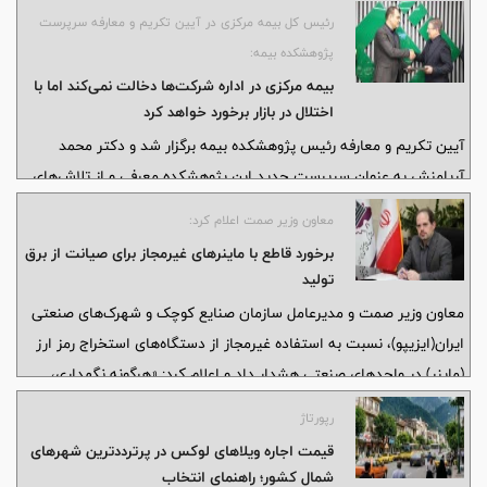
رئیس کل بیمه مرکزی در آیین تکریم و معارفه سرپرست
پژوهشکده بیمه:
بیمه مرکزی در اداره شرکت‌ها دخالت نمی‌کند اما با
اختلال در بازار برخورد خواهد کرد
آیین تکریم و معارفه رئیس پژوهشکده بیمه برگزار شد و دکتر محمد
آریامنش به عنوان سرپرست جدید این پژوهشکده معرفی و از تلاش‌های
لیلی نیاکان سرپرست پیشین قدردانی به عمل آمد.
معاون وزیر صمت اعلام کرد:
برخورد قاطع با ماینرهای غیرمجاز برای صیانت از برق
تولید
معاون وزیر صمت و مدیرعامل سازمان صنایع کوچک و شهرک‌های صنعتی
ایران(ایزیپو)، نسبت به استفاده غیرمجاز از دستگاه‌های استخراج رمز ارز
(ماینر) در واحدهای صنعتی هشدار داد و اعلام کرد: «هرگونه نگهداری،
نصب و بهره‌برداری از ماینر بدون اخذ مجوز قانونی، تخلف محسوب شده و
رپورتاژ
در صورت احراز، علاوه بر ابطال پروانه بهره‌برداری، با متخلفان مطابق
قیمت اجاره ویلاهای لوکس در پرترددترین شهرهای
مقررات قانونی و قضایی برخورد خواهد شد.»
شمال کشور؛ راهنمای انتخاب