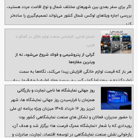
اگر برای سفر بعدی بین شهرهای مختلف شمال و نوع اقامت مردد هستید،
بررسی اجاره ویلاهای لوکس شمال کشور می‌تواند تصمیم‌گیری را ساده‌تر
کند.
احسان فدایی، کارشناس صنعت لوازم خانگی در گفتگو با
فارس:
گرانی از پتروشیمی و فولاد شروع می‌شود، نه از
ویترین مغازه‌ها
هر بار که قیمت لوازم خانگی افزایش پیدا می‌کند، نگاه‌ها به سمت
تولیدکننده می‌رود؛ اما کمتر کسی می‌پرسد مواد اولیه با چه قیمتی به
دست کارخانه رسیده است. وقتی فولاد و محصولات پتروشیمی در مدت
روز جهانی نمایشگاه ها ناجی تجارت و بازرگانی
کوتاهی جهش‌های سنگین قیمتی را تجربه می‌کنند، طبیعی است که
همزمان با فرارسیدن روز جهانی نمایشگاه ها، شهر
هزینه تولید نیز افزایش یابد. آیا نظارت فقط باید روی کارخانه و فروشگاه
تبریز روز ۱۶ خرداد ۱۴۰۵ میزبان ویژه برنامه ای ملی
باشد یا باید از مبدا زنجیره یعنی تامین‌کنندگان مواد اولیه آغاز شود؟
با حضور مدیران، فعالان و تشکل های صنعت نمایشگاهی کشور بود؛
رویدادی که با شعار «نمایشگاه محرک فرصت ها» برگزار شد و هدف آن،
بازخوانی نقش صنعت نمایشگاهی در توسعه اقتصاد، تجارت، صادرات و