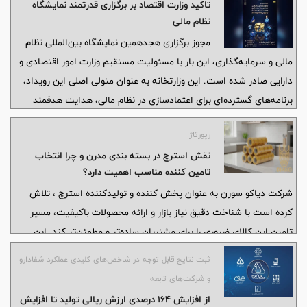
تاکید وزارت اقتصاد بر برگزاری قدرتمند نمایشگاه
نظام مالی
مجوز برگزاری هجدهمین نمایشگاه بین‌المللی نظام
مالی و سرمایه‌گذاری، این بار با مسئولیت مستقیم وزارت امور اقتصادی و
دارایی صادر شده است. این وزارتخانه به عنوان متولی اصلی این رویداد،
برنامه‌های گسترده‌ای برای اعتمادسازی در نظام مالی، هدایت هدفمند
سرمایه‌ها به سمت زیرساخت‌های مولد و توسعه پایدار اقتصادی در
رپورتاژ
دستور کار دارد.
نقش استرچ در بسته‌ بندی مدرن و چرا انتخاب
تامین ‌کننده مناسب اهمیت دارد؟
شرکت دیاکو سورن به عنوان پخش‌ کننده و تولیدکننده استرچ ، تلاش
کرده است با شناخت دقیق نیاز بازار و ارائه محصولات باکیفیت، مسیر
تامین این کالای ضروری را برای مشتریان ساده‌تر و مطمئن‌تر کند. این
مجموعه با تکیه بر تجربه بازار، شناخت نیاز صنایع مختلف و تمرکز بر
ثبت نتایج قابل توجه در شاخص‌های کلیدی عملکرد شفادارو
کیفیت، توانسته در حوزه تولید و توزیع استرچ، به یکی از نام‌های قابل
و شرکت‌های تابعه
اعتماد تبدیل شود.
از افزایش 164 درصدی ارزش ریالی تولید تا افزایش