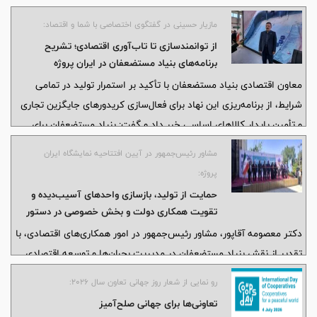
تعاملات بین المللی بود.
مازیار حسینی در گفتگوی اختصاصی با شما و اقتصاد:
از توانمندسازی تا تاب‌آوری اقتصادی؛ تشریح
برنامه‌های بنیاد مستضعفان در ایران پروژه
معاون اقتصادی بنیاد مستضعفان با تأکید بر استمرار تولید در تمامی
شرایط، از برنامه‌ریزی این نهاد برای فعال‌سازی کریدورهای جایگزین تجاری
و تأمین پایدار کالاهای اساسی خبر داد و گفت: بنیاد مستضعفان برای
حفظ چرخه تولید و حمایت از معیشت مردم در شرایط حساس اقتصادی و
مشاور رئیس‌جمهور در آیین افتتاحیه نمایشگاه ایران
جنگی صف‌آرایی کرده است.
پروژه:
حمایت از تولید، بازسازی واحدهای آسیب‌دیده و
تقویت همکاری دولت و بخش خصوصی در دستور
کار است
دکتر معصومه آقاپور، مشاور رئیس‌جمهور در امور همکاری‌های اقتصادی، با
تقدیر از نقش بنیاد مستضعفان در مدیریت بحران‌ها و توسعه اقتصادی
کشور، بر ضرورت تقویت زیرساخت‌های اقتصادی، حمایت از واحدهای
رو نمایی از شعار روز جهانی تعاون سال 2026:
صنعتی آسیب‌دیده و گسترش همکاری میان دولت و بخش خصوصی
تعاونی‌ها برای جهانی صلح‌آمیز
تأکید کرد.