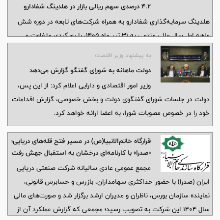
4.2 درصدی سهم ریالی بازار در هلدینگ شفادارو
هلدینگ سرمایه‌‌گذاری شفادارو به همراه شرکت‌های تابعه در دوره شش
‌ماهه اول سال مالی منتهی به 31 تیر ماه 1405، با رویکردی متفاوت و
مبتنی بر مدیریت بهره‌‌ور، اصلاح فرآیندها و تمرکز بر خلق ارزش، مجموعه
به پیشنهاد وزیر اقتصاد؛
‌ای از اقدامات راهبردی را در سطح هلدینگ و شرکت‌‌های تابعه به اجرا
دولت ماهانه به شورای گفتگو گزارش می‌دهد
درآورد.
وزیر امور اقتصادی و دارایی اعلام کرد: از این پس،
دولت در جلسات شورای گفتگوی دولت و بخش خصوصی، گزارش اقدامات
خود را در خصوص مصوبات شورا، به اعضا ارائه خواهد کرد.
قرارگاه خاتم‌الانبیا(ص) در مسیر فتح قله‌های دریایی؛
«صدرا» با کارنامه‌ای درخشان به استقبال جهش رفت
مجمع عمومی عادی سالیانه شرکت صنعتی دریایی
ایران (صدرا) با حضور حداکثری سهامداران، بازرس و حسابرس قانونی،
نماینده سازمان بورس، ناظران و مدیران ارشد برگزار شد و صورت‌های مالی
سال ۱۴۰۴ این شرکت به تصویب رسید؛ مجمعی که گزارش عملکرد آن از