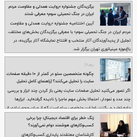
ثبت رکوردهای جدید در پروژه‌های فراساحلی و دریایی، پیشرفت طرح‌های
برگزیدگان جشنواره «روایت همدلی و مقاومت مردم
راهبردی نفت و گاز، تعمیر و بازسازی ناوگان دریایی و ترسیم نقشه راهی
ایران در جنگ تحمیلی سوم» معرفی شدند
تازه برای شتاب‌بخشی به فعالیت‌های صدرا در سال ۱۴۰۵ حکایت داشت.
آیین اختتامیه جشنواره «روایت همدلی و مقاومت
مردم ایران در جنگ تحمیلی سوم» با معرفی برگزیدگان بخش‌های مختلف،
تجلیل از پدیدآورندگان آثار منتخب و افتتاح نمایشگاه آثار برگزیده، در
باغ‌موزه مینیاتوری تهران برگزار شد.
رپورتاژ
چگونه متخصصین سئو در کمتر از ۱۰ دقیقه صفحات
سایت را تحلیل می‌کنند؟ (راهنمای کامل تحلیل
حرفه‌ای صفحات سایت)
اگر تصور می‌کنید تحلیل صفحات سایت یعنی باز کردن چند ابزار و بررسی
چند عدد و نمودار، احتمالا بخش مهم ماجرا را نادیده گرفته‌اید. ابزارها
داده تولید می‌کنند، اما این متخصص سئو است که از میان حجم زیادی از
اطلاعات، مشکلات واقعی را تشخیص می‌دهد و تصمیم می‌گیرد کدام مورد
زنگ خطر برای اقتصاد دیجیتال؛ چرا برخی
بیشترین تأثیر را بر رشد صفحه خواهد داشت.
کسب‌وکارهای هوشمند دوام نمی‌آورند؟
کارشناسان معتقدند پایداری کسب‌وکارهای