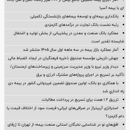
«پیام» در مسیر تبدیل شدن به زیست‌بوم اقتصاد دیجیتال
ارائه تسهیلات به بیش از ۳۶۰۰ کسب و کار آسیب دیده از جنگ توسط
بنیاد برکت ستاد اجرائی فرمان امام
آغاز اجرای بیمه تکمیلی جامع بیش از ۲۰۰ هزار راننده حمل و نقل جاده
ای با بیمه آسیا
بانکداری بیمه‌ای و توسعه بیمه‌های بازنشستگی تکمیلی
رتبه نخست بانک تجارت در درآمدهای کارمزدی
عملکرد بانک صنعت و معدن در پشتیبانی از بخش تولید و اشتغال
شایسته تقدیر است
آمار عملكرد بازار بیمه در سه ماهه اول سال 1405 منتشر شد
جهش تاریخی مؤسسه صندوق ذخیره فرهنگیان در ایجاد انضباط مالی
دیدار وزیر نیرو با وزیر مدیریت سرزمینی و زیرساخت‌های ارمنستان/
تأکید بر تسریع در اجرای پروژه‌های مشترک انرژی و برق
با همکاری دو بانک، اولین صندوق تضمین غیردولتی کشور در بیمه دی
راه اندازي شد
تزریق ۱.۲ همت برای تسریع در پرداخت مطالبات