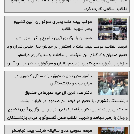
خدمت‌رسانی مواب این شرکت به عزاداران و بیعت‌کنندگان با آرمان‌های
انقلاب اسلامی نظارت کرد.
موکب بیمه ملت پذیرای سوگواران آیین تشییع
رهبر شهید انقلاب
همزمان با برگزاری آیین تشییع پیکر مطهر رهبر
شهید انقلاب، موکب بیمه ملت با استقرار در خیابان بهار جنوبی تهران و با
حضور مدیران و کارکنان این شرکت، از ساعات اولیه برگزاری مراسم،
میزبان و پذیرای جمع کثیری از مردم، زائران و سوگواران حاضر در این آیین
بود.
حضور مدیرعامل صندوق بازنشستگی کشوری در
میان مردم و بازنشستگان
دکتر علاءالدین ازوجی، مدیرعامل صندوق
بازنشستگی کشوری، با حضور در غرفه این صندوق در خیابان پشت
ساختمان وزارت تعاون، کار و رفاه اجتماعی، در جریان برگزاری آیین تشییع
و وداع با رهبر مجاهد و شهید انقلاب ضمن گفت‌وگو با مردم، بازنشستگان
و خانواده‌های آنان، از نزدیک در جریان روند خدمت‌رسانی قرار گرفت.
مجمع عمومی عادی سالیانه شرکت بیمه تجارت‌نو