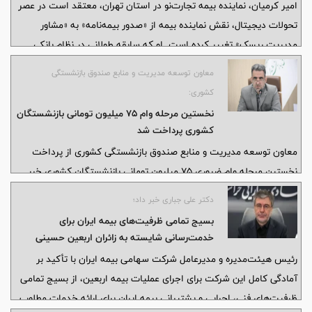
امیر کرمیان، نماینده بیمه تجارت‌نو در استان تهران، معتقد است در عصر
تحولات دیجیتال، نقش نماینده بیمه از «صدور بیمه‌نامه» به «مشاور
مدیریت ریسک» تغییر کرده است. او که سابقه طولانی در نظام بانکی
کشور دارد، ترکیب تجربه مالی و دانش تخصصی بیمه را برگ برنده دفتر
معاون توسعه مدیریت و منابع صندوق بازنشستگی
خود می‌داند
کشوری:
نخستین مرحله وام ۷۵ میلیون تومانی بازنشستگان
کشوری پرداخت شد
معاون توسعه مدیریت و منابع صندوق بازنشستگی کشوری از پرداخت
نخستین مرحله وام ضروری ۷۵ میلیون تومانی بازنشستگان کشوری خبر
داد و گفت: با هماهنگی‌های انجام‌شده با بانک عامل، پرداخت مرحله
دکتر علی جباری خبر داد؛
نخست این تسهیلات امروز (چهارشنبه) به حساب مشمولان این مرحله
بسیج تمامی ظرفیت‌های بیمه ایران برای
انجام شد.
خدمت‌رسانی شایسته به زائران اربعین حسینی
رئیس هیئت‌مدیره و مدیرعامل شرکت سهامی بیمه ایران با تأکید بر
آمادگی کامل این شرکت برای اجرای عملیات بیمه اربعین، از بسیج تمامی
ظرفیت‌های فنی، اجرایی و پشتیبانی بیمه ایران برای ارائه خدمات مطلوب