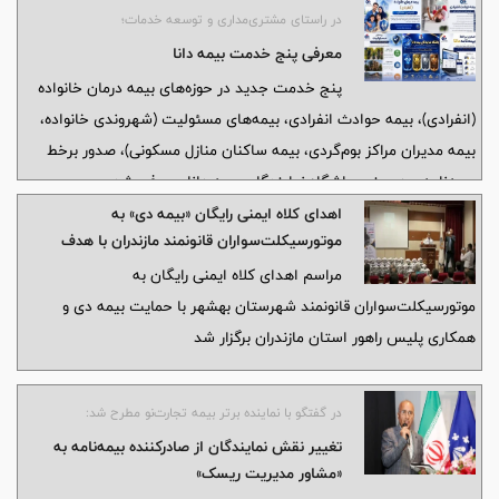
در راستای مشتری‌مداری و توسعه خدمات؛
معرفی پنج خدمت بیمه دانا
پنج خدمت جديد در حوزه‌های بيمه درمان خانواده
(انفرادی)، بيمه حوادث انفرادی، بيمه‌های مسئوليت (شهروندی خانواده،
بيمه مديران مراکز بوم‌گردی، بيمه ساکنان منازل مسکونی)، صدور برخط
بيمه‌نامه و همچنين باشگاه نمايندگان بيمه دانا، معرفی شد.
اهدای کلاه ایمنی رایگان «بیمه دی» به
موتورسیکلت‌سواران قانونمند مازندران با هدف
ارتقای فرهنگ ترافیکی
مراسم اهدای کلاه ایمنی رایگان به
موتورسیکلت‌سواران قانونمند شهرستان بهشهر با حمایت بیمه دی و
همکاری پلیس راهور استان مازندران برگزار شد
در گفتگو با نماینده برتر بیمه تجارت‌نو مطرح شد:
تغییر نقش نمایندگان از صادرکننده بیمه‌نامه به
«مشاور مدیریت ریسک»