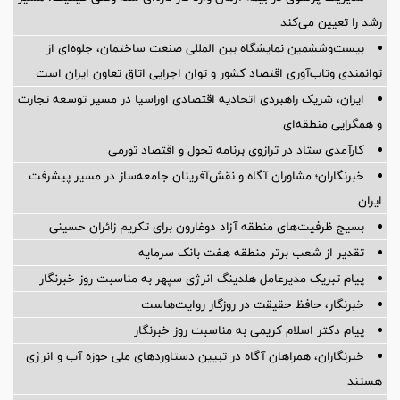
محاسبه جداگانه تعیین تکلیف 80 درصد برگه چک‌های کاغذی و
الکترونیکی هنگام درخواست دسته چک
وقتی «عملکرد» از راز ثروت پنهان آسیا رونمایی می کند
مدیریت پرتفوی در بیمه آرمان وارد فاز تازه‌ای شد؛ وقتی کیفیت، مسیر
رشد را تعیین می‌کند
بیست‌وششمین نمایشگاه بین المللی صنعت ساختمان، جلوه‌ای از
توانمندی وتاب‌آوری اقتصاد کشور و توان اجرایی اتاق تعاون ایران است
ایران، شریک راهبردی اتحادیه اقتصادی اوراسیا در مسیر توسعه تجارت
و همگرایی منطقه‌ای
کارآمدی ستاد در ترازوی برنامه تحول و اقتصاد تورمی
خبرنگاران؛ مشاوران آگاه و نقش‌آفرینان جامعه‌ساز در مسیر پیشرفت
ایران
بسیج ظرفیت‌های منطقه آزاد دوغارون برای تکریم زائران حسینی
تقدیر از شعب برتر منطقه هفت بانک سرمایه
پیام تبریک مدیرعامل هلدینگ انرژی سپهر به مناسبت روز خبرنگار
خبرنگار، حافظ حقیقت در روزگار روایت‌هاست