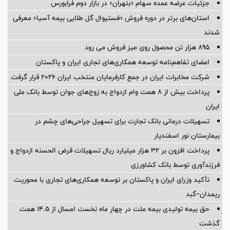
جزئیات عرضه عمده سهام «بتهران» در بازار دوم فرابورس
استان‌های برتر در دوره فروش «فستیوال گل طلایی بیمه آسیا» معرفی
شدند
895 هزار تن محصول روی میز فروش می رود
امضای تفاهم‌نامه توسعه همکاری‌های تجاری ایران و پاکستان
شرکت مخابرات ایران در جمع کارفرمایان منتخب ایران ۲۰۲۶ قرار گرفت
پرداخت بیش از ۸ همت وام ازدواج به زوج‌های جوان توسط بانک ملی
ایران
تسهیلات درمانی بانک تجارت برای تسهیل جراحی‌های چشم در
بیمارستان نور اسفندیار
پرداخت افزون بر 32 هزار میلیارد ریال تسهیلات قرض الحسنه ازدواج و
فرزندآوری توسط بانک کشاورزی
تأکید وزرای ایران و پاکستان بر توسعه همکاری‌های تجاری با محوریت
ریمدان–گبد
حق بیمه تولیدی بیمه ملت در چهار ماه نخست امسال از 14.5 همت
گذشت