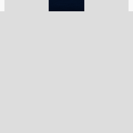
تبلیغات متنی
چاپ کتاب ارزان و آنلاین
درباره ما
تماس با ما
تمامی حقوق برای وبسایت "شما و اقتصاد" محفوظ است و نقل مطالب تنها با ذکر