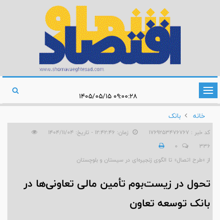
تغییر
۰۹:۰۰:۲۸ ۱۴۰۵/۰۵/۱۵
وضعیت
خانه
بانک
ناوبری
کد خبر : 1769253476767
زمان: ۱۲:۴۲:۴۶ - تاریخ: ۱۴۰۴/۱۱/۰۴
0
336
از «طرح اتصال» تا الگوی زنجیره‌ای در سیستان و بلوچستان
تحول در زیست‌بوم تأمین مالی تعاونی‌ها در
بانک توسعه تعاون