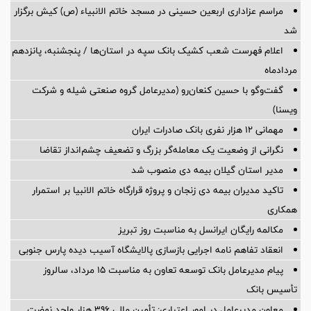
مراسم عزاداری اربعین حسینی در مسجد خاتم ‌الانبیاء (ص) کیش برگزار
شد
اعلام فهرست شعب کشیک بانک سپه در استان‌ها / پنجشنبه، پانزدهم
مردادماه
گفت‌وگو با حسین كنعان‌رو (مدیرعامل گروه صنعتی شیله و شركت
ویسنا)
مهمانی ۱۲ هزار نفری بانک صادرات ایران
نگرانی از وضعیت یک معامله‌گر بزرگ و تضعیف چشم‌انداز تقاضا
مدیر استان گیلان بیمه دی منصوب شد
تاکید مدیران بیمه دی زنجان و پروژه قرارگاه خاتم الانبیا بر استمرار
همکاری
مکالمه رایگان ایرانسل به مناسبت روز تبریز
انعقاد تفاهم نامه اجرایی بازسازی پالایشگاه آسیب دیده پارس جنوبی
پیام مدیرعامل بانک توسعه تعاون به مناسبت 15 مرداد، سالروز
تأسیس بانک
معاون مدیرعامل در امور اعتباری: تأمین مالی ۳۹۶ هزار واحد نهضت