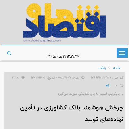
تغییر
۱۲:۱۹:۴۷ ۱۴۰۵/۰۵/۱۹
وضعیت
خانه
بانک
ناوبری
کد خبر : 1769412413129
زمان: ۰۸:۳۹:۰۷ - تاریخ: ۱۴۰۴/۱۱/۰۶
338
0
با جایگزینی اعتبار به‌جای نقدینگی صورت می‌گیرد
چرخش هوشمند بانک کشاورزی در تأمین
نهاده‌های تولید